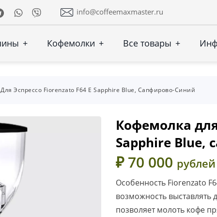
Telegram
Whatsapp
Viber
info@coffeemaxmaster.ru
шины
+
Кофемолки
+
Все товары
+
Ин
Для Эспрессо Fiorenzato F64 E Sapphire Blue, Сапфирово-Синий
Кофемолка для 
Sapphire Blue,
₽ 70 000
рублей
Особенность Fiorenzato F6
возможность выставлять д
позволяет молоть кофе пр