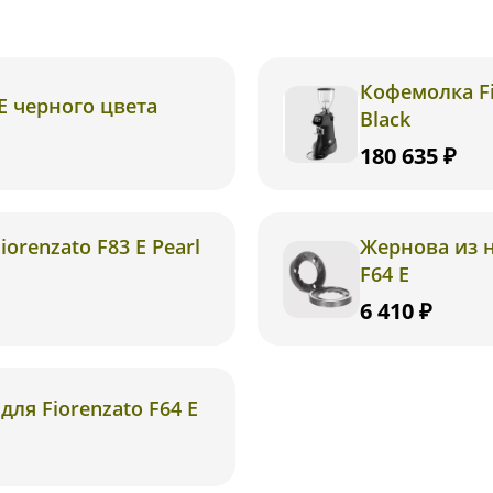
Кофемолка Fi
E черного цвета
Black
180 635 ₽
orenzato F83 E Pearl
Жернова из 
F64 E
6 410 ₽
ля Fiorenzato F64 E