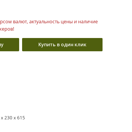
урсом валют, актуальность цены и наличие
жеров!
ну
Купить в один клик
 x 230 x 615