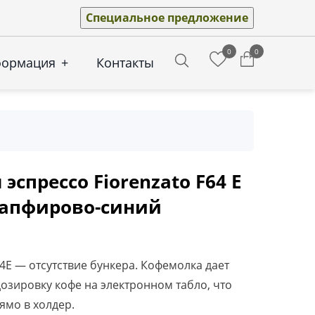
Специальное предложение
0
0
формация
+
Контакты
Search
эспрессо Fiorenzato F64 E
 сапфирово-синий
4E ― отсутствие бункера. Кофемолка дает
озировку кофе на электронном табло, что
ямо в холдер.