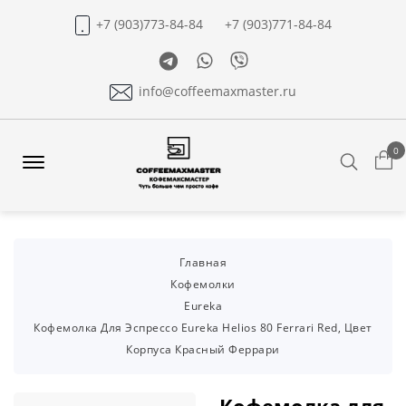
+7 (903)773-84-84
+7 (903)771-84-84
Telegram
Whatsapp
Viber
info@coffeemaxmaster.ru
0
Search
Offcanvas
Menu
Open
Главная
Кофемолки
Eureka
Кофемолка Для Эспрессо Eureka Helios 80 Ferrari Red, Цвет
Корпуса Красный Феррари
Кофемолка для