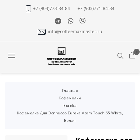
+7 (903)773-84-84
+7 (903)771-84-84
Telegram
Whatsapp
Viber
info@coffeemaxmaster.ru
0
Search
Offcanvas
Menu
Open
Главная
Кофемолки
Eureka
Кофемолка Для Эспрессо Eureka Atom Touch 65 White,
Белая
Кофемолка для