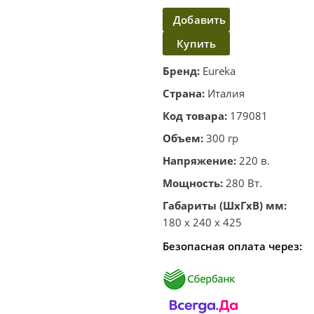
Добавить
Купить
в
корзину
в один
Бренд:
Eureka
клик
Страна:
Италия
Код товара:
179081
Объем:
300 гр
Напряжение:
220 в.
Мощность:
280 Вт.
Габариты (ШхГхВ) мм:
180 x 240 x 425
Безопасная оплата через: