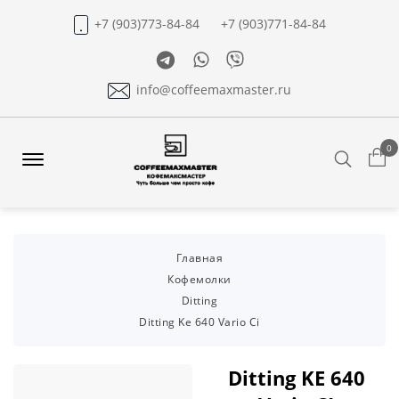
+7 (903)773-84-84
+7 (903)771-84-84
Telegram
Whatsapp
Viber
info@coffeemaxmaster.ru
0
Search
Offcanvas
Menu
Open
Главная
Кофемолки
Ditting
Ditting Ke 640 Vario Ci
Ditting KE 640