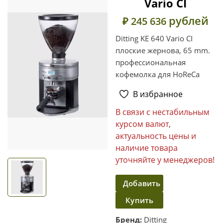
Vario CI
рублей
₽ 245 636
Ditting KE 640 Vario CI
плоские жернова, 65 mm.
профессиональная
кофемолка для HoReCa
В избранное
В связи с нестабильным
курсом валют,
актуальность цены и
наличие товара
уточняйте у менеджеров!
Добавить
Купить
в
корзину
в один
Бренд:
Ditting