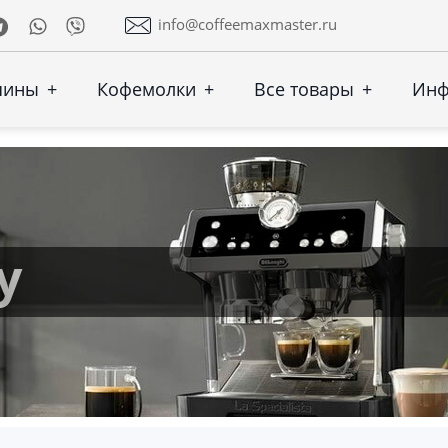
Telegram
Whatsapp
Viber
info@coffeemaxmaster.ru
шины
+
Кофемолки
+
Все товары
+
Ин
y