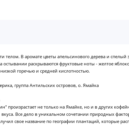
ти телом. В аромате цветы апельсинового дерева и спелый 
На остывании раскрываются фруктовые ноты - желтое яблоко 
 низкой горечью и средней кислотностью.
ика, группа Антильских островов, о. Ямайка
а
н" произрастает не только на Ямайке, но и в других кофей
куса. Все дело в уникальном сочетании природных фактор
олучил свое название по географии плантаций, которые рас