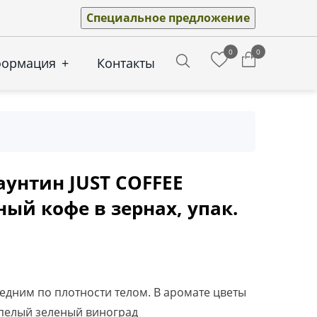
Специальное предложение
0
0
формация
+
Контакты
Search
унтин JUST COFFEE
ый кофе в зернах, упак.
редним по плотности телом. В аромате цветы
спелый зеленый виноград