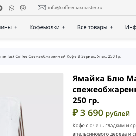
Telegram
Whatsapp
Viber
info@coffeemaxmaster.ru
шины
+
Кофемолки
+
Все товары
+
Ин
ин Just Coffee Cвежеобжаренный Кофе В Зернах, Упак. 250 Гр.
Ямайка Блю Ма
cвежеобжаренн
250 гр.
₽ 3 690
рублей
Кофе с очень гладким и с
апельсинового дерева и 