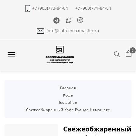
+7 (903)773-84-84
+7 (903)771-84-84
Telegram
Whatsapp
Viber
info@coffeemaxmaster.ru
0
Search
Offcanvas
Menu
Open
Главная
Кофе
Justcoffee
Свежеобжаренный Кофе Руанда Нямашеке
Свежеобжаренный