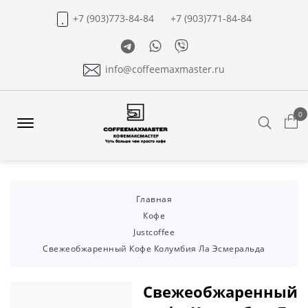
+7 (903)773-84-84
+7 (903)771-84-84
Telegram
Whatsapp
Viber
info@coffeemaxmaster.ru
0
Search
Offcanvas
Menu
Open
Главная
Кофе
Justcoffee
Свежеобжаренный Кофе Колумбия Ла Эсмеральда
Свежеобжаренный