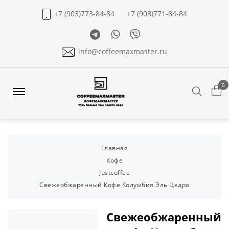
+7 (903)773-84-84
+7 (903)771-84-84
Telegram
Whatsapp
Viber
info@coffeemaxmaster.ru
0
Search
Offcanvas
Menu
Open
Главная
Кофе
Justcoffee
Свежеобжаренный Кофе Колумбия Эль Цедро
Свежеобжаренный