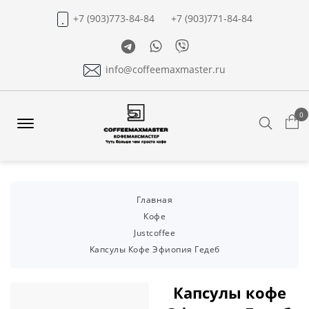
+7 (903)773-84-84
+7 (903)771-84-84
Telegram
Whatsapp
Viber
info@coffeemaxmaster.ru
0
Search
Offcanvas
Menu
Open
Главная
Кофе
Justcoffee
Капсулы Кофе Эфиопия Гедеб
Капсулы кофе