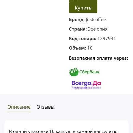
Купить
в
корзину
в один
Бренд:
Justcoffee
клик
Страна:
Эфиопия
Код товара:
1297941
Объем:
10
Безопасная оплата через:
Описание
Отзывы
В одной упаковке 10 капсул, в каждой капсуле по