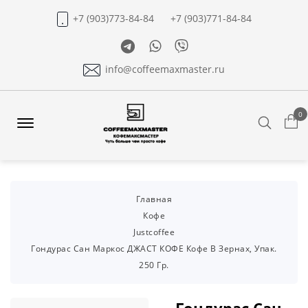
+7 (903)773-84-84
+7 (903)771-84-84
Telegram
Whatsapp
Viber
info@coffeemaxmaster.ru
0
Search
Offcanvas
Menu
Open
Главная
Кофе
Justcoffee
Гондурас Сан Маркос ДЖАСТ КОФЕ Кофе В Зернах, Упак.
250 Гр.
Гондурас Сан