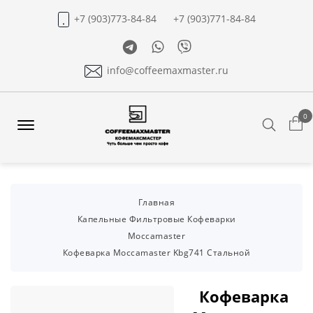
+7 (903)773-84-84
+7 (903)771-84-84
Telegram
Whatsapp
Viber
info@coffeemaxmaster.ru
0
Search
Offcanvas
Menu
Open
Главная
Капельные Фильтровые Кофеварки
Moccamaster
Кофеварка Moccamaster Kbg741 Стальной
Кофеварка