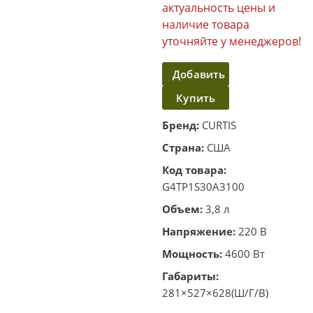
актуальность цены и
наличие товара
уточняйте у менеджеров!
Добавить
Купить
в
корзину
в один
Бренд:
CURTIS
клик
Страна:
США
Код товара:
G4TP1S30A3100
Объем:
3,8 л
Напряжение:
220 В
Мощность:
4600 Вт
Габариты:
281×527×628(Ш/Г/В)