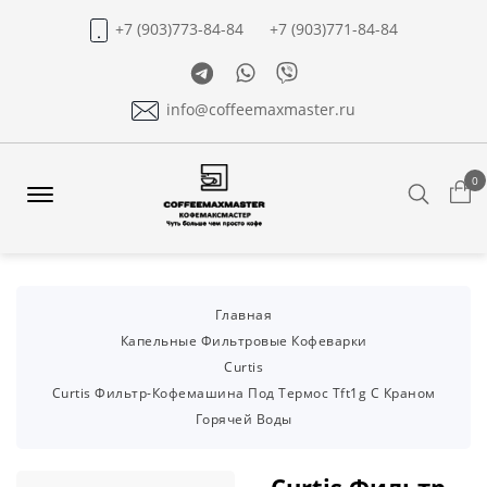
+7 (903)773-84-84
+7 (903)771-84-84
Telegram
Whatsapp
Viber
info@coffeemaxmaster.ru
0
Search
Offcanvas
Menu
Open
Главная
Капельные Фильтровые Кофеварки
Curtis
Curtis Фильтр-Кофемашина Под Термос Tft1g С Краном
Горячей Воды
Curtis Фильтр-