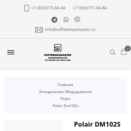
+7 (903)773-84-84
+7 (903)771-84-84
Telegram
Whatsapp
Viber
info@coffeemaxmaster.ru
0
Search
Offcanvas
Menu
Open
Главная
Холодильное Оборудование
Polair
Polair Dm102s
Polair DM102S