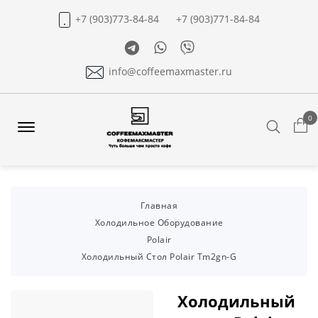
+7 (903)773-84-84
+7 (903)771-84-84
Telegram
Whatsapp
Viber
info@coffeemaxmaster.ru
0
Search
Offcanvas
Menu
Open
Главная
Холодильное Оборудование
Polair
Холодильный Стол Polair Tm2gn-G
Холодильный