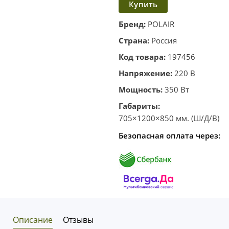
Купить
в
корзину
в один
Бренд:
POLAIR
клик
Страна:
Россия
Код товара:
197456
Напряжение:
220 В
Мощность:
350 Вт
Габариты:
705×1200×850 мм. (Ш/Д/В)
Безопасная оплата через:
Описание
Отзывы