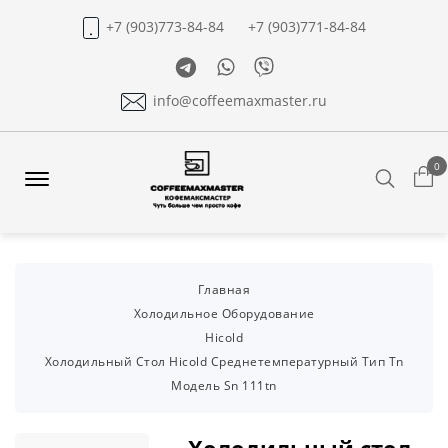
+7 (903)773-84-84
+7 (903)771-84-84
Telegram
Whatsapp
Viber
info@coffeemaxmaster.ru
0
Search
Offcanvas
Menu
Open
Главная
Холодильное Оборудование
Hicold
Холодильный Стол Hicold Среднетемпературный Тип Tn
Модель Sn 111tn
Холодильный стол