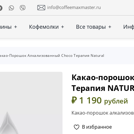
Telegram
Whatsapp
Viber
info@coffeemaxmaster.ru
шины
+
Кофемолки
+
Все товары
+
Ин
акао-Порошок Алкализованный Choco Терапия Natural
Какао-порошок
Терапия NATU
₽ 1 190
рублей
Какао-порошок алкализо
В избранное