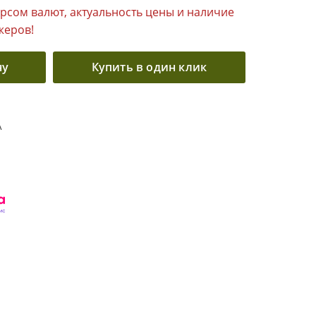
урсом валют, актуальность цены и наличие
жеров!
ну
Купить в один клик
A