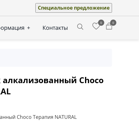
Специальное предложение
0
0
формация
+
Контакты
Search
 алкализованный Choco
RAL
ванный Choco Терапия NATURAL