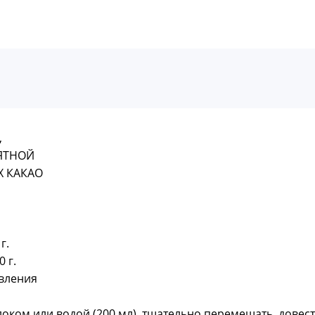
,
ЯТНОЙ
 КАКАО
г.
 г.
овления
локом или водой (200 мл), тщательно перемешать, довес