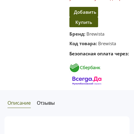
Добавить
Купить
в
корзину
в один
Бренд:
Brewista
клик
Код товара:
Brewista
Безопасная оплата через:
Описание
Отзывы