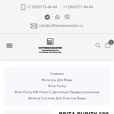
+7 (903)773-84-84
+7 (903)771-84-84
Telegram
Whatsapp
Viber
info@coffeemaxmaster.ru
0
Search
Offcanvas
Menu
Open
Главная
Фильтры Для Воды
Brita Purity
Brita Purity 600 Finest С Дисплеем Профессиональня
Фильтр Система Для Очистки Воды
BRITA PURITY 600