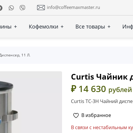
Telegram
Whatsapp
Viber
info@coffeemaxmaster.ru
шины
+
Кофемолки
+
Все товары
+
Ин
Диспенсер, 11 Л.
Curtis Чайник д
₽ 14 630
рублей
Curtis TC-3H Чайний диспе
В избранное
В связи с нестабильным к