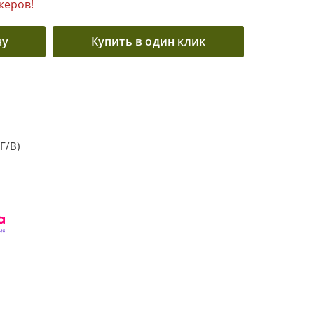
жеров!
ну
Купить в один клик
Г/В)