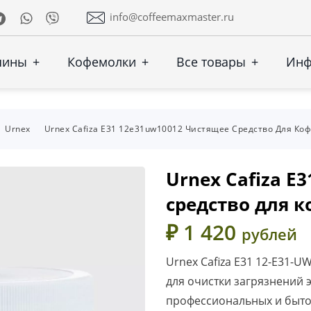
Telegram
Whatsapp
Viber
info@coffeemaxmaster.ru
шины
+
Кофемолки
+
Все товары
+
Ин
Urnex
Urnex Cafiza E31 12e31uw10012 Чистящее Средство Для К
Urnex Cafiza E
средство для 
₽ 1 420
рублей
Urnex Cafiza E31 12-E31-UW
для очистки загрязнений 
профессиональных и быто