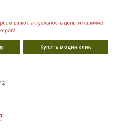
урсом валют, актуальность цены и наличие
жеров!
ну
Купить в один клик
12