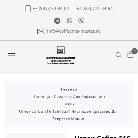
+7 (903)773-84-84
+7 (903)771-84-84
Telegram
Whatsapp
Viber
info@coffeemaxmaster.ru
0
Search
Offcanvas
Menu
Open
Главная
Чистящие Средства Для Кофемашин
Urnex
Urnex Cafiza E16 12e16ux1 Чистящее Средство Для
Эспрессо Машин
Urnex Cafiza E16