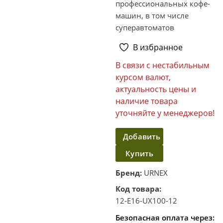
профессиональных кофе-
машин, в том числе
суперавтоматов
В избранное
В связи с нестабильным
курсом валют,
актуальность цены и
наличие товара
уточняйте у менеджеров!
Добавить
Купить
в
корзину
в один
Бренд:
URNEX
клик
Код товара:
12-E16-UX100-12
Безопасная оплата через: