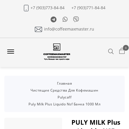
+7 (903)773-84-84
+7 (903)771-84-84
Telegram
Whatsapp
Viber
info@coffeemaxmaster.ru
0
Search
Offcanvas
Menu
Open
Главная
Чистящие Средства Для Кофемашин
Pulycaff
Puly Milk Plus Liquido Nsf Банка 1000 Мл
PULY MILK Plus