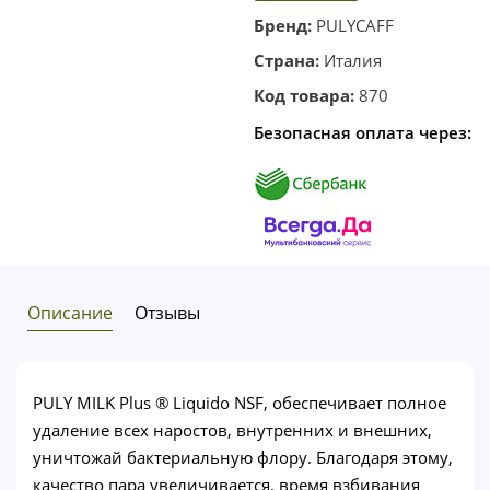
корзину
в один
Бренд:
PULYCAFF
клик
Страна:
Италия
Код товара:
870
Безопасная оплата через:
Описание
Отзывы
PULY MILK Plus ® Liquido NSF, обеспечивает полное
удаление всех наростов, внутренних и внешних,
уничтожай бактериальную флору. Благодаря этому,
качество пара увеличивается, время взбивания