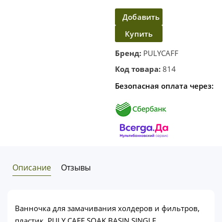
Добавить
Купить
в
корзину
в один
Бренд:
PULYCAFF
клик
Код товара:
814
Безопасная оплата через:
Описание
Отзывы
Ванночка для замачивания холдеров и фильтров,
пластик, PULY CAFF SOAK BASIN SINGLE