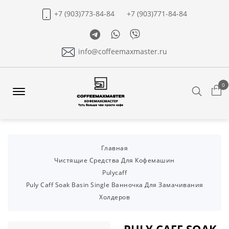
+7 (903)773-84-84
+7 (903)771-84-84
Telegram
Whatsapp
Viber
info@coffeemaxmaster.ru
0
Search
Offcanvas
Menu
Open
Главная
Чистящие Средства Для Кофемашин
Pulycaff
Puly Caff Soak Basin Single Ванночка Для Замачивания
Холдеров
PULY CAFF SOAK