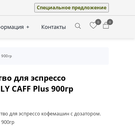
Специальное предложение
0
0
формация
+
Контакты
Search
 900гр
во для эспрессо
Y CAFF Plus 900гр
тво для эспрессо кофемашин с дозатором.
 900гр