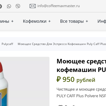
Telegram
Whatsapp
Viber
info@coffeemaxmaster.ru
шины
+
Кофемолки
+
Все товары
+
Ин
Pulycaff
Моющее Средство Для Эспрессо Кофемашин Puly Caff Plus
Моющее средст
кофемашин PUL
₽ 950
рублей
Чистящее и моющее средс
PULY CAFF Plus Polvere NSF