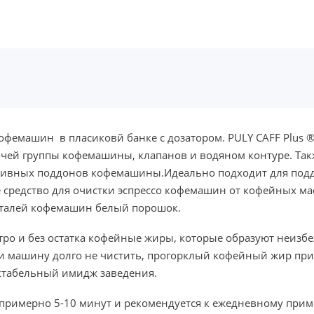
офемашин в пласиковй банке с дозатором. PULY CAFF Plus 
очей группы кофемашины, клапанов и водяном контуре. Так
сливных поддонов кофемашины.Идеально подходит для подд
 средство для очистки эспрессо кофемашин от кофейных ма
деталей кофемашин белый порошок.
ыстро и без остатка кофейные жиры, которые образуют неиз
и машину долго не чистить, прогорклый кофейный жир прид
ектабельный имидж заведения.
примерно 5-10 минут и рекомендуется к ежедневному прим