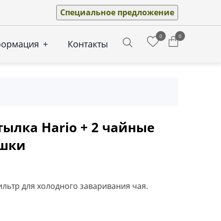
Специальное предложение
0
0
формация
+
Контакты
Search
ылка Hario + 2 чайные
ашки
льтр для холодного заваривания чая.