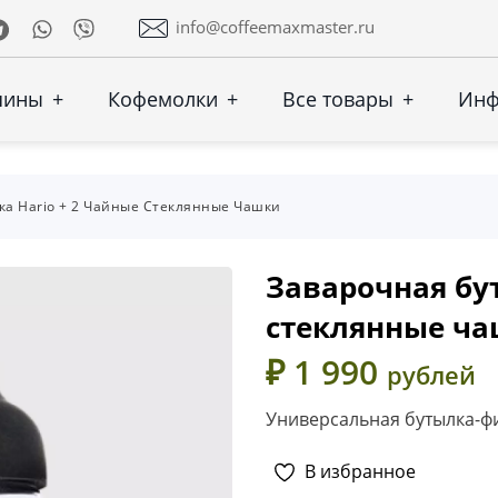
Telegram
Whatsapp
Viber
info@coffeemaxmaster.ru
шины
+
Кофемолки
+
Все товары
+
Ин
ка Hario + 2 Чайные Стеклянные Чашки
Заварочная бут
стеклянные ч
₽ 1 990
рублей
Универсальная бутылка-фи
В избранное