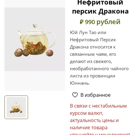
Нефритовый
персик Дракона
рублей
₽ 990
Юй Лун Тао или
Нефритовый Персик
Дракона относится к
связанным чаям, его
делают из свежего,
необработанного чайного
листа из провинции
Юннань.
В избранное
В связи с нестабильным
курсом валют,
актуальность цены и
наличие товара
уточняйте у менеджеров!