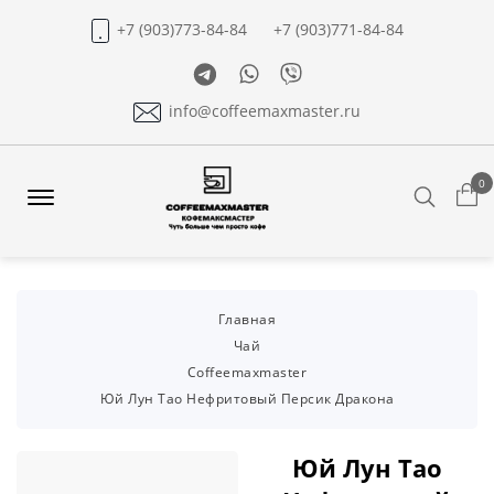
+7 (903)773-84-84
+7 (903)771-84-84
Telegram
Whatsapp
Viber
info@coffeemaxmaster.ru
0
Search
Offcanvas
Menu
Open
Главная
Чай
Coffeemaxmaster
Юй Лун Тао Нефритовый Персик Дракона
Юй Лун Тао