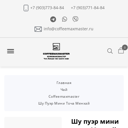
+7 (903)773-84-84
+7 (903)771-84-84
Telegram
Whatsapp
Viber
info@coffeemaxmaster.ru
0
Search
Offcanvas
Menu
Open
Главная
Чай
Coffeemaxmaster
Шу Пуэр Мини Точа Менхай
Шу пуэр мини