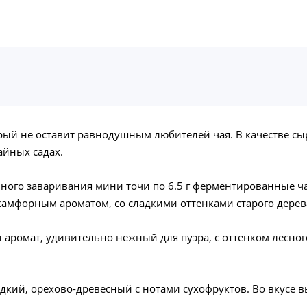
орый не оставит равнодушным любителей чая. В качестве с
айных садах.
ного заваривания мини точи по 6.5 г ферментированные ч
камфорным ароматом, со сладкими оттенками старого дерев
й аромат, удивительно нежный для пуэра, с оттенком лесног
дкий, орехово-древесный с нотами сухофруктов. Во вкусе 