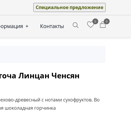
Специальное предложение
0
0
формация
+
Контакты
Search
точа Линцан Ченсян
рехово-древесный с нотами сухофруктов. Во
ая шоколадная горчинка