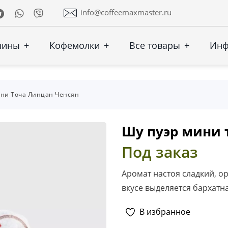
Telegram
Whatsapp
Viber
info@coffeemaxmaster.ru
шины
+
Кофемолки
+
Все товары
+
Ин
ни Точа Линцан Ченсян
Шу пуэр мини 
Под заказ
Аромат настоя сладкий, о
вкусе выделяется бархатн
В избранное