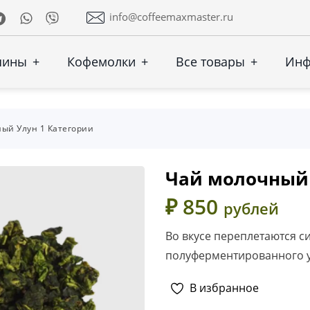
Telegram
Whatsapp
Viber
info@coffeemaxmaster.ru
шины
+
Кофемолки
+
Все товары
+
Ин
ый Улун 1 Категории
Чай молочный 
₽ 850
рублей
Во вкусе переплетаются с
полуферментированного у
В избранное