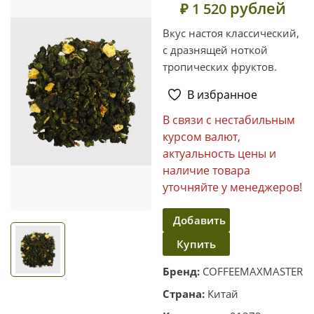
рублей
₽ 1 520
Вкус настоя классический,
с дразнящей ноткой
тропических фруктов.
В избранное
В связи с нестабильным
курсом валют,
актуальность цены и
наличие товара
уточняйте у менеджеров!
Добавить
Купить
в
корзину
в один
Бренд:
COFFEEMAXMASTER
клик
Страна:
Китай