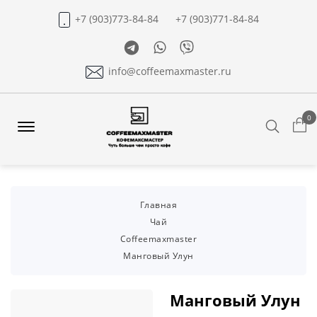
+7 (903)773-84-84
+7 (903)771-84-84
Telegram
Whatsapp
Viber
info@coffeemaxmaster.ru
0
Search
Offcanvas
Menu
Open
Главная
Чай
Coffeemaxmaster
Манговый Улун
Манговый Улун