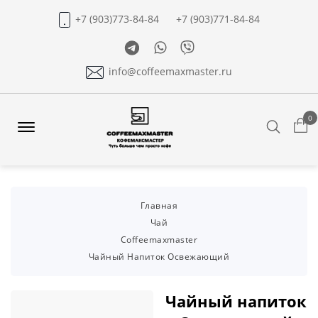
+7 (903)773-84-84
+7 (903)771-84-84
Telegram
Whatsapp
Viber
info@coffeemaxmaster.ru
0
Search
Offcanvas
Menu
Open
Главная
Чай
Coffeemaxmaster
Чайный Напиток Освежающий
Чайный напиток