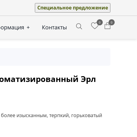
Специальное предложение
0
0
формация
+
Контакты
Search
роматизированный Эрл
 более изысканным, терпкий, горьковатый