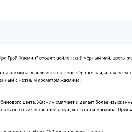
Эрл Грэй Жасмин" входят: цейлонский чёрный чай, цветы ж
еты жасмина выделяются на фоне чёрного чая, и над всем 
тенный с нежным ароматом жасмина.
убинового цвета. Жасмин смягчает и делает более изысканны
 сквозь него все явственней ощущаются ноты жасмина. Прек
ных ложки на чайник 450 мл, в течение 2-5 мин.