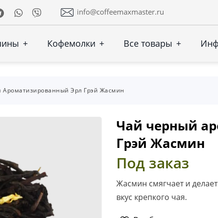
Telegram
Whatsapp
Viber
info@coffeemaxmaster.ru
шины
+
Кофемолки
+
Все товары
+
Ин
 Ароматизированный Эрл Грэй Жасмин
Чай черный а
Грэй Жасмин
Под заказ
Жасмин смягчает и делает
вкус крепкого чая.