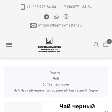
+7 (903)773-84-84
+7 (903)771-84-84
Telegram
Whatsapp
Viber
info@coffeemaxmaster.ru
0
Search
Offcanvas
Menu
Open
Главная
Чай
Coffeemaxmaster
Чай Черный Ароматизированный Апельсин И Годжи
Чай черный