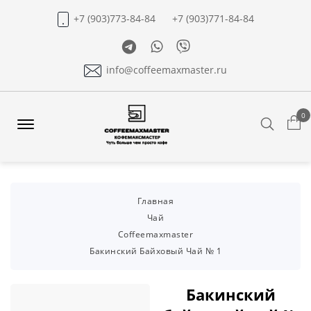
+7 (903)773-84-84
+7 (903)771-84-84
Telegram
Whatsapp
Viber
info@coffeemaxmaster.ru
0
Search
Offcanvas
Menu
Open
Главная
Чай
Coffeemaxmaster
Бакинский Байховый Чай № 1
Бакинский