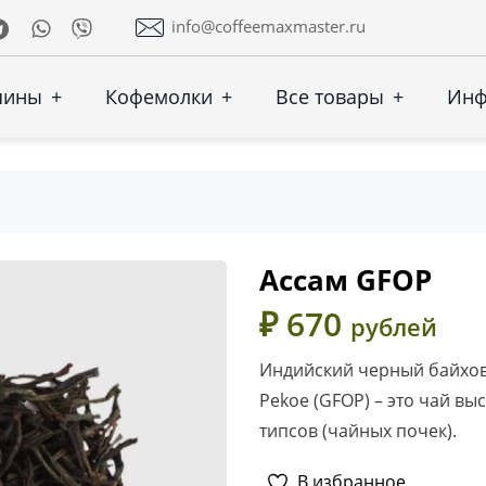
Telegram
Whatsapp
Viber
info@coffeemaxmaster.ru
шины
+
Кофемолки
+
Все товары
+
Ин
Ассам GFOP
₽ 670
рублей
Индийский черный байховы
Pekoe (GFOP) – это чай в
типсов (чайных почек).
В избранное