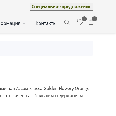
Специальное предложение
0
0
формация
+
Контакты
Search
й чай Ассам класса Golden Flowery Orange
ысокого качества с большим содержанием