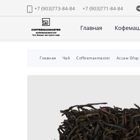
+7 (903)773-84-84
+7 (903)771-84-84
Главная
Кофема
Главная
Чай
Coffeemaxmaster
Ассам Gfop