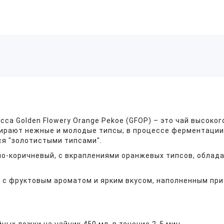
сса Golden Flowery Orange Pekoe (GFOP) – это чай высок
тбирают нежные и молодые типсы; в процессе ферментации
ся "золотистыми типсами".
мно-коричневый, с вкраплениями оранжевых типсов, обла
, с фруктовым ароматом и ярким вкусом, наполненным при