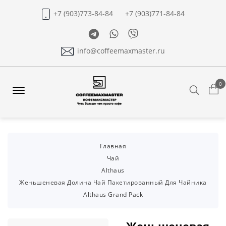
+7 (903)773-84-84
+7 (903)771-84-84
Telegram
Whatsapp
Viber
info@coffeemaxmaster.ru
0
Search
Offcanvas
Menu
Open
Главная
Чай
Althaus
Женьшеневая Долина Чай Пакетированный Для Чайника
Althaus Grand Pack
Женьшеневая