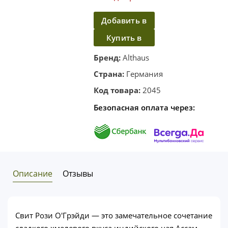
Добавить в
Купить в
корзину
один клик
Бренд:
Althaus
Страна:
Германия
Код товара:
2045
Безопасная оплата через:
Описание
Отзывы
Свит Рози О'Грэйди — это замечательное сочетание
сладкого хмелевого вкуса индийского чая Ассам,