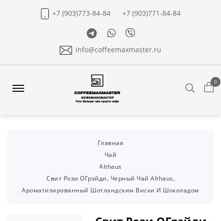
+7 (903)773-84-84
+7 (903)771-84-84
Telegram
Whatsapp
Viber
info@coffeemaxmaster.ru
0
Search
Offcanvas
Menu
Open
Главная
Чай
Althaus
Свит Рози ОГрэйди, Черный Чай Althaus,
Ароматизированный Шотландским Виски И Шоколадом
Свит Рози ОГрэйди,