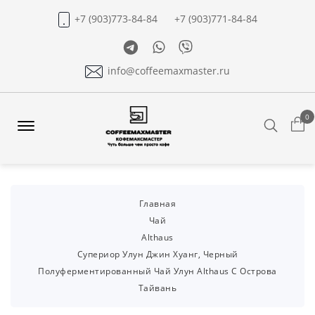
+7 (903)773-84-84
+7 (903)771-84-84
Telegram
Whatsapp
Viber
info@coffeemaxmaster.ru
0
Search
Offcanvas
Menu
Open
Главная
Чай
Althaus
Супериор Улун Джин Хуанг, Черный
Полуферментированный Чай Улун Althaus С Острова
Тайвань