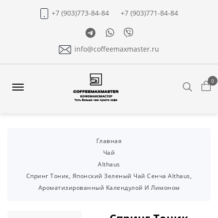
+7 (903)773-84-84
+7 (903)771-84-84
Telegram
Whatsapp
Viber
info@coffeemaxmaster.ru
0
Search
Offcanvas
Menu
Open
Главная
Чай
Althaus
Спринг Тоник, Японский Зеленый Чай Сенча Althaus,
Ароматизированный Календулой И Лимоном
Спринг Тоник,