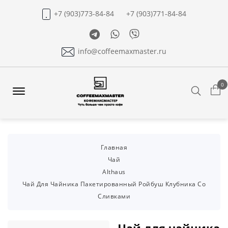
+7 (903)773-84-84
+7 (903)771-84-84
Telegram
Whatsapp
Viber
info@coffeemaxmaster.ru
0
Search
Offcanvas
Menu
Open
Главная
Чай
Althaus
Чай Для Чайника Пакетированный Ройбуш Клубника Со
Сливками
Чай для чайника