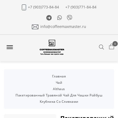
+7 (903)773-84-84
+7 (903)771-84-84
Telegram
Whatsapp
Viber
info@coffeemaxmaster.ru
0
Search
Offcanvas
Menu
Open
Главная
Чай
Althaus
Пакетированный Травяной Чай Для Чашки Ройбуш
Клубника Со Сливками
Пакетированный