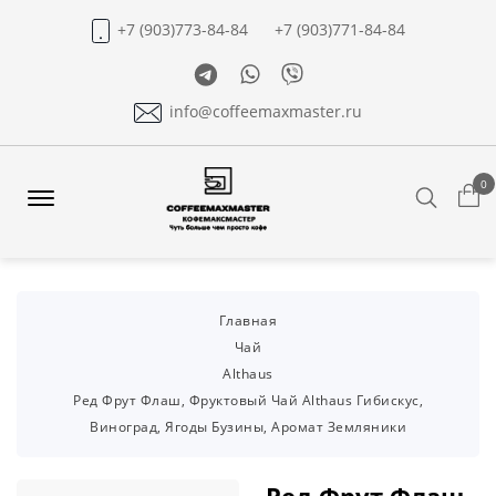
+7 (903)773-84-84
+7 (903)771-84-84
Telegram
Whatsapp
Viber
info@coffeemaxmaster.ru
0
Search
Offcanvas
Menu
Open
Главная
Чай
Althaus
Ред Фрут Флаш, Фруктовый Чай Althaus Гибискус,
Виноград, Ягоды Бузины, Аромат Земляники
Ред Фрут Флаш,