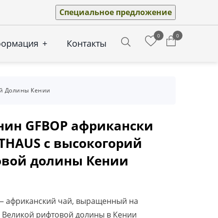
Специальное предложение
0
0
формация
+
Контакты
Search
ой Долины Кении
ин GFBOP африкански
THAUS с высокогорий
овой долины Кении
 африканский чай, выращенный на
 Великой рифтовой долины в Кении