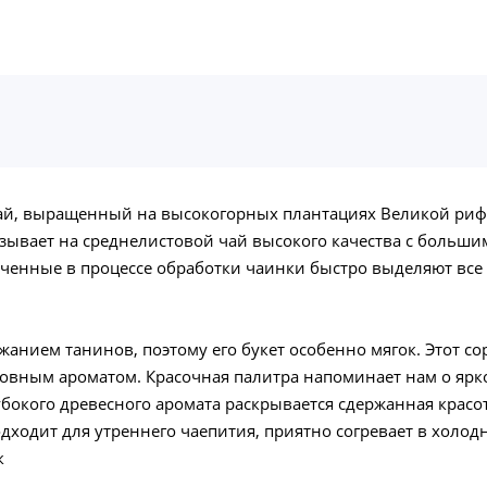
, выращенный на высокогорных плантациях Великой риф
азывает на среднелистовой чай высокого качества с больш
енные в процессе обработки чаинки быстро выделяют все п
нием танинов, поэтому его букет особенно мягок. Этот сор
овным ароматом. Красочная палитра напоминает нам о ярк
убокого древесного аромата раскрывается сдержанная красо
одит для утреннего чаепития, приятно согревает в холодно
к