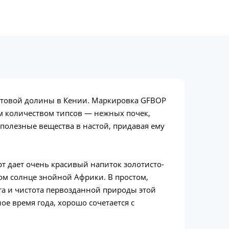
товой долины в Кении. Маркировка GFBOP
им количеством типсов — нежных почек,
олезные вещества в настой, придавая ему
т дает очень красивый напиток золотисто-
ом солнце знойной Африки. В простом,
та и чистота первозданной природы этой
е время года, хорошо сочетается с