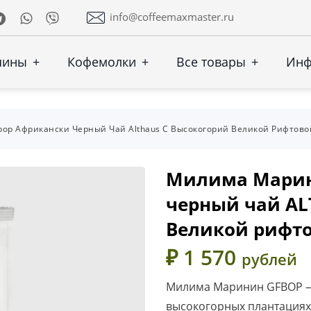
Telegram
Whatsapp
Viber
info@coffeemaxmaster.ru
шины
+
Кофемолки
+
Все товары
+
Ин
op Африкански Черный Чай Althaus С Высокогорий Великой Рифтов
Милима Марин
черный чай AL
Великой рифт
₽ 1 570
рублей
Милима Маринин GFBOP —
высокогорных плантациях