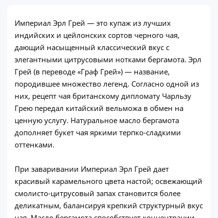
Империал Эрл Грей — это купаж из лучших
индийских и цейлонских сортов черного чая,
дающий насыщенный классический вкус с
элегантными цитрусовыми нотками бергамота. Эрл
Грей (в переводе «Граф Грей») — название,
породившее множество легенд. Согласно одной из
них, рецепт чая британскому дипломату Чарльзу
Грею передал китайский вельможа в обмен на
ценную услугу. Натуральное масло бергамота
дополняет букет чая яркими терпко-сладкими
оттенками.
При заваривании Империал Эрл Грей дает
красивый карамельного цвета настой; освежающий
смолисто-цитрусовый запах становится более
деликатным, балансируя крепкий структурный вкус
чая. Масло бергамота способствует концентрации