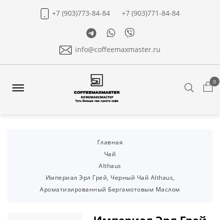
+7 (903)773-84-84
+7 (903)771-84-84
Telegram
Whatsapp
Viber
info@coffeemaxmaster.ru
0
Search
Offcanvas
Menu
Open
Главная
Чай
Althaus
Империал Эрл Грей, Черный Чай Althaus,
Ароматизированный Бергамотовым Маслом
Империал Эрл Грей,