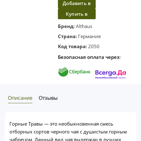
Добавить в
Купить в
корзину
один клик
Бренд:
Althaus
Страна:
Германия
Код товара:
2050
Безопасная оплата через:
Описание
Отзывы
Горные Травы — это необыкновенная смесь
отборных сортов черного чая с душистым горным
чабрецом. Данный вид чая выдержан в лучших