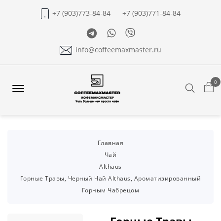
+7 (903)773-84-84
+7 (903)771-84-84
Telegram
Whatsapp
Viber
info@coffeemaxmaster.ru
0
Search
Offcanvas
Menu
Open
Главная
Чай
Althaus
Горные Травы, Черный Чай Althaus, Ароматизированный
Горным Чабрецом
Горные Травы,