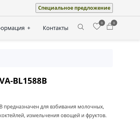
Специальное предложение
0
0
формация
+
Контакты
Search
 VA-BL1588B
8B предназначен для взбивания молочных,
коктейлей, измельчения овощей и фруктов.