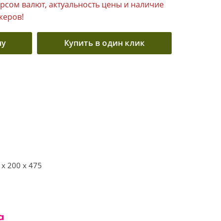
урсом валют, актуальность цены и наличие
жеров!
ну
Купить в один клик
 x 200 x 475