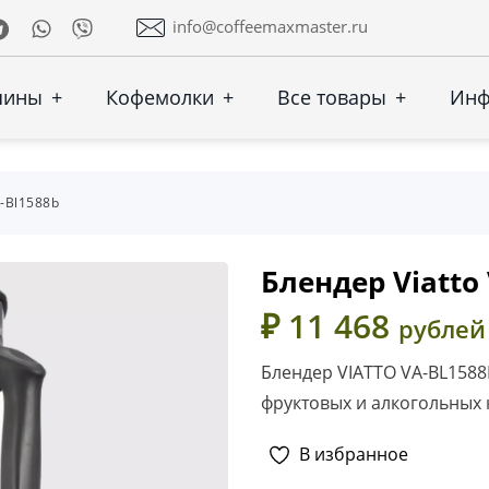
Telegram
Whatsapp
Viber
info@coffeemaxmaster.ru
шины
+
Кофемолки
+
Все товары
+
Ин
a-Bl1588b
Блендер Viatto
₽ 11 468
рублей
Блендер VIATTO VA-BL158
фруктовых и алкогольных 
В избранное