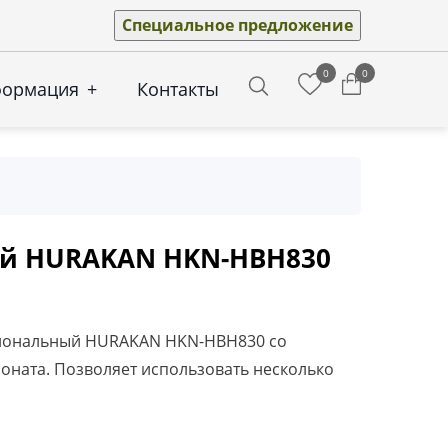
Специальное предложение
0
0
формация
+
Контакты
Search
ый HURAKAN HKN-HBH830
иональный HURAKAN HKN-HBH830 со
боната. Позволяет использовать несколько