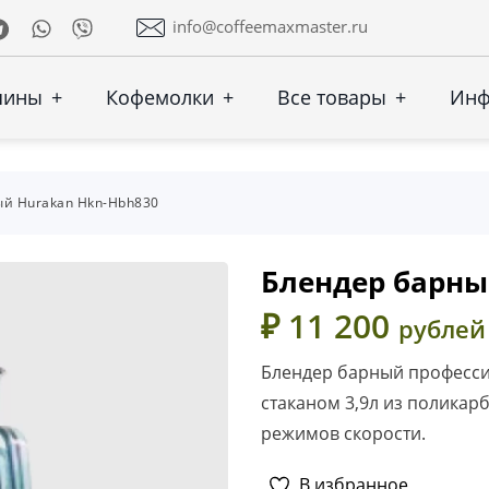
Telegram
Whatsapp
Viber
info@coffeemaxmaster.ru
шины
+
Кофемолки
+
Все товары
+
Ин
ый Hurakan Hkn-Hbh830
Блендер барн
₽ 11 200
рублей
Блендер барный професс
стаканом 3,9л из поликар
режимов скорости.
В избранное