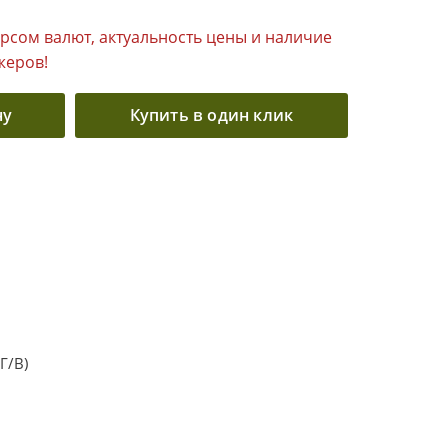
урсом валют, актуальность цены и наличие
жеров!
ну
Купить в один клик
Г/В)