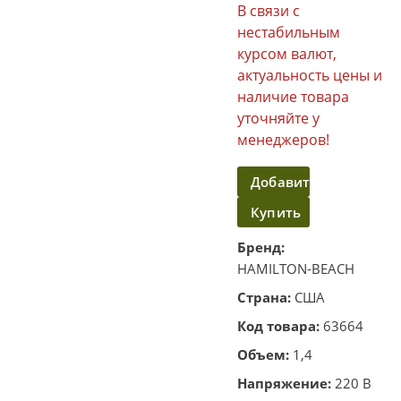
В связи с
нестабильным
курсом валют,
актуальность цены и
наличие товара
уточняйте у
менеджеров!
Добавить
Купить
в
корзину
в
Бренд:
HAMILTON-BEACH
один
Страна:
США
клик
Код товара:
63664
Объем:
1,4
Напряжение:
220 В