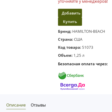
уточняйте у менеджеров!
Добавить
Купить
в
корзину
в один
Бренд:
HAMILTON-BEACH
клик
Страна:
США
Код товара:
51073
Объем:
1,25 л
Безопасная оплата через:
Описание
Отзывы