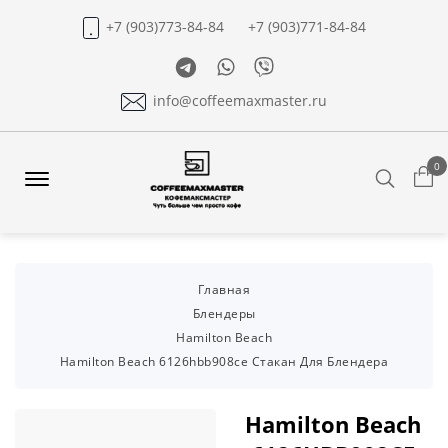
+7 (903)773-84-84
+7 (903)771-84-84
Telegram
Whatsapp
Viber
info@coffeemaxmaster.ru
0
Search
Offcanvas
Menu
Open
Главная
Блендеры
Hamilton Beach
Hamilton Beach 6126hbb908ce Cтакан Для Блендера
Hamilton Beach